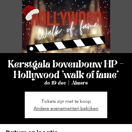
Kerstgala bovenbouw HP -
Hollywood 'walk of fame'
do 19 dec
  |  
Almere
Tickets zijn niet te koop
Andere evenementen bekijken