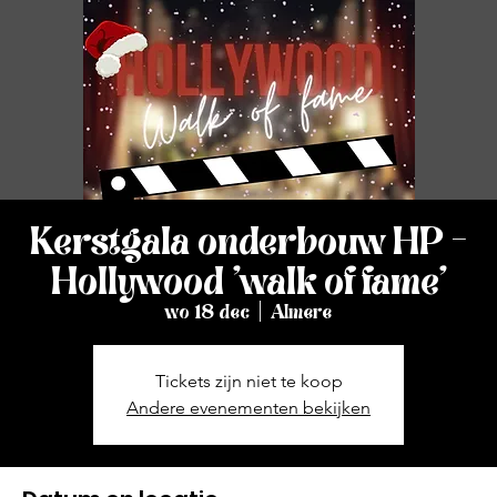
Kerstgala onderbouw HP -
Hollywood 'walk of fame'
wo 18 dec
  |  
Almere
Tickets zijn niet te koop
Andere evenementen bekijken